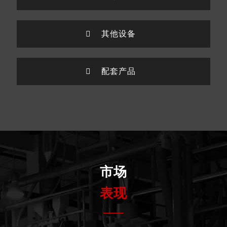
其他设备
配套产品
市场
表现