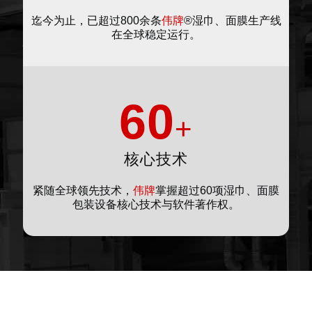
迄今为止，已超过800余条
伟牌
®湿巾、面膜生产线
在全球稳定运行。
60
+
核心技术
紧随全球领先技术，
伟牌
掌握超过60项湿巾、面膜
包装设备核心技术与软件著作权。