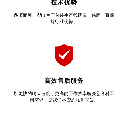
技术优势
多项面膜、湿巾生产包装生产线研造，伟牌一直保
持行业优势。
高效售后服务
以更快的响应速度，更高的工作效率解决您各种不
同需求，是我们不变的服务宗旨。