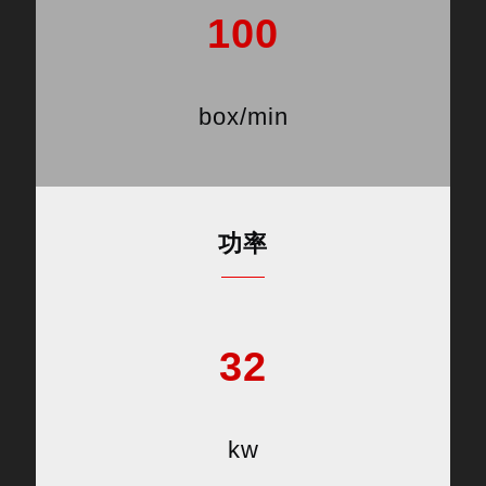
100
box/min
功率
32
kw