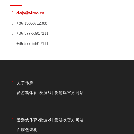
dwjx@viroo.cn
+86 15858712388
+86 577-58917111
+86 577-58917111
关于伟牌
爱游戏体育-爱游戏| 爱游戏官方网站
爱游戏体育-爱游戏| 爱游戏官方网站
面膜包装机