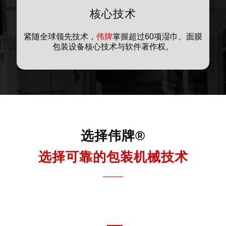
核心技术
紧随全球领先技术，
伟牌
掌握超过60项湿巾、面膜
包装设备核心技术与软件著作权。
选择伟牌®
选择可靠的包装机械技术