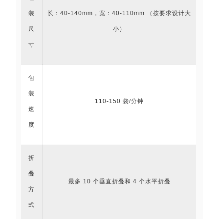
装
长：40-140mm，宽：40-110mm （按要求设计大
尺
小）
寸
包
装
110-150 袋/分钟
速
度
折
叠
最多 10 个垂直折叠和 4 个水平折叠
方
式