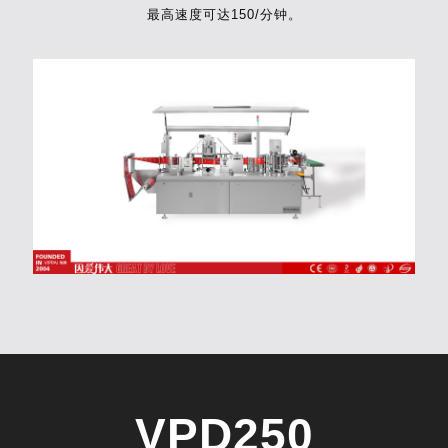
最高速度可达150/分钟。
VPD250