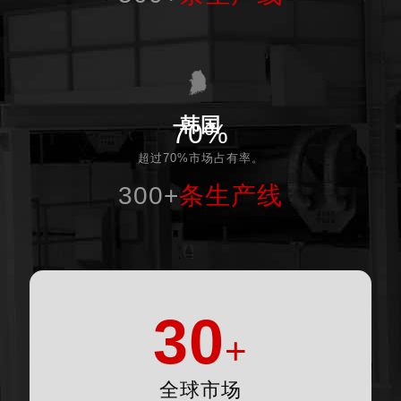
韩国
70%
超过70%市场占有率。
300+
条生产线
30
+
全球市场