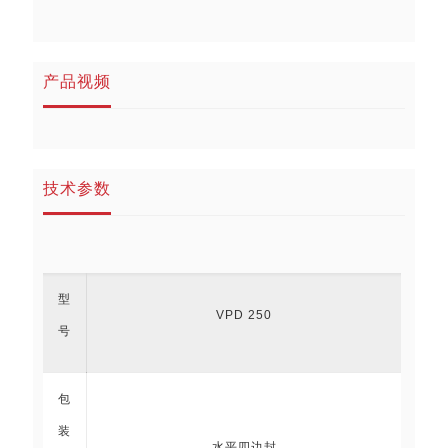
产品视频
技术参数
型
VPD 250
号
包
装
水平四边封