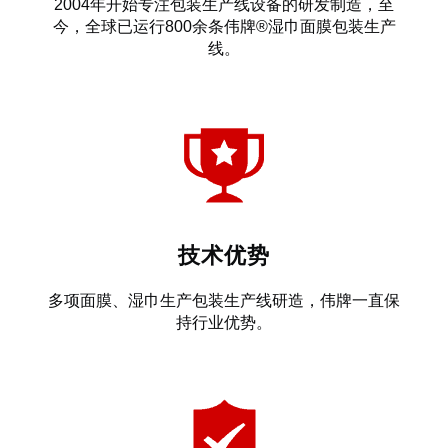
2004年开始专注包装生产线设备的研发制造，至
今，全球已运行800余条伟牌®湿巾面膜包装生产
线。
技术优势
多项面膜、湿巾生产包装生产线研造，伟牌一直保
持行业优势。