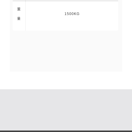
重
1500KG
量