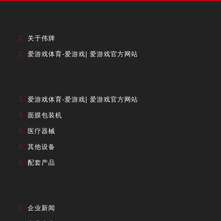
关于伟牌
爱游戏体育-爱游戏| 爱游戏官方网站
爱游戏体育-爱游戏| 爱游戏官方网站
面膜包装机
医疗器械
其他设备
配套产品
企业新闻