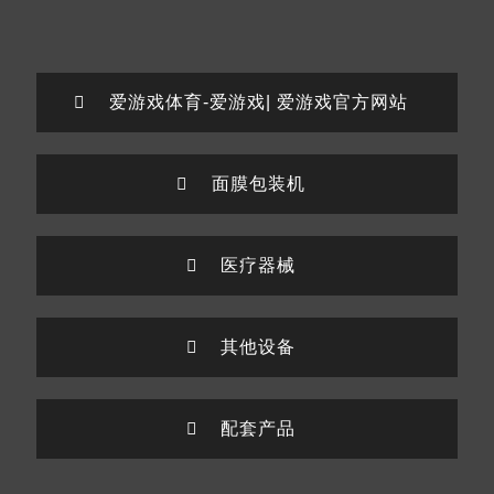
爱游戏体育-爱游戏| 爱游戏官方网站
面膜包装机
医疗器械
其他设备
配套产品