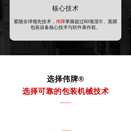
核心技术
紧随全球领先技术，
伟牌
掌握超过60项湿巾、面膜
包装设备核心技术与软件著作权。
选择伟牌®
选择可靠的包装机械技术