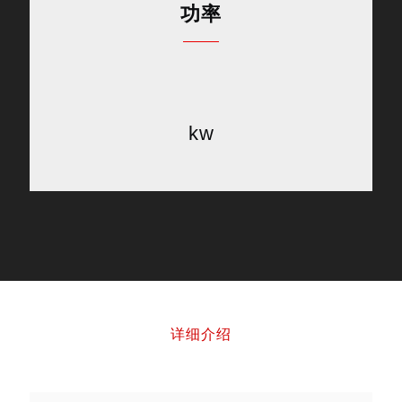
功率
kw
详细介绍