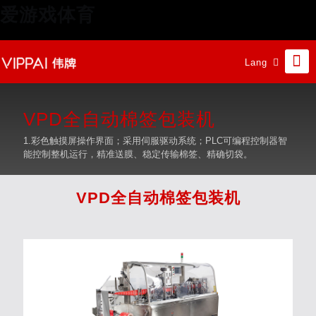
爱游戏体育
Lang
VPD全自动棉签包装机
1.彩色触摸屏操作界面；采用伺服驱动系统；PLC可编程控制器智
能控制整机运行，精准送膜、稳定传输棉签、精确切袋。
VPD全自动棉签包装机