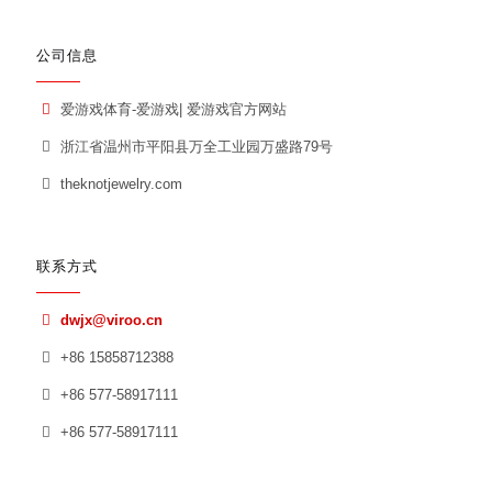
公司信息
爱游戏体育-爱游戏| 爱游戏官方网站
浙江省温州市平阳县万全工业园万盛路79号
theknotjewelry.com
联系方式
dwjx@viroo.cn
+86 15858712388
+86 577-58917111
+86 577-58917111